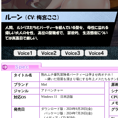
熟れムチ爆乳冒険者パーティーは孕ませ肉オナホ！
タイトル名
～継いだ宿屋を溜まり場にする年上メスたちをチン
ブランド
Miel
原
アドベンチャー
ジャンル
シ
Windows 11 日本語版
CP
対応OS
メ
ダウンロード版：2024年6月28日(金)
発売日
グ
パッケージ版：2024年7月26日(金)
(メディア：CD-ROM)